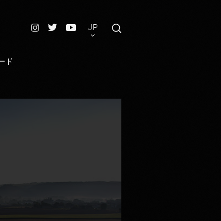
JP
ード