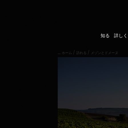
直
接
内
容
に
進
知る
詳しく
む
メ
イ
/
/
ホーム
訪れる
メゾンとドメーヌ
ン
メ
ニ
ュ
ー
に
進
む