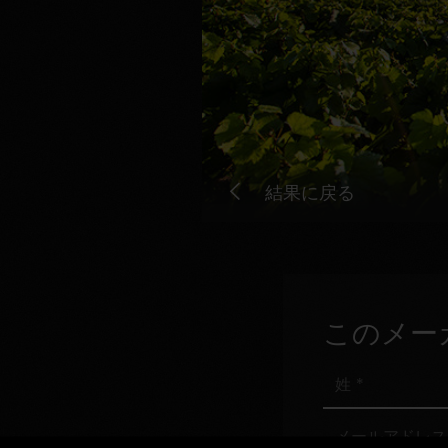
結果に戻る
このメー
姓
メ
ー