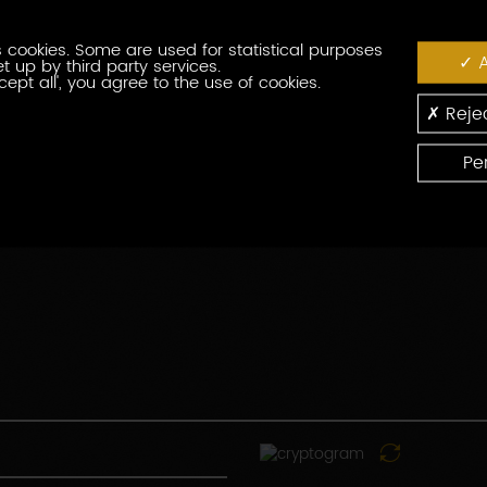
番
役
号
 cookies. Some are used for statistical purposes
職
A
t up by third party services.
cept all', you agree to the use of cookies.
郵
便
Rejec
番
国
号
Pe