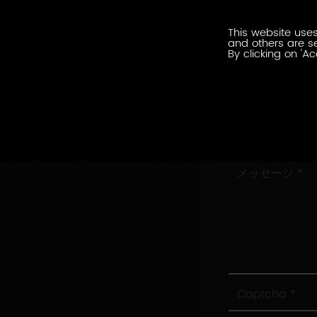
ル
会
ア
This website uses
社
ド
and others are se
名
By clicking on 'Ac
レ
住
ス
所
村/
市
お
問
い
メ
合
ッ
わ
セ
せ
ー
内
ジ
容
Captcha