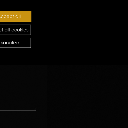
ccept all
t all cookies
rsonalize