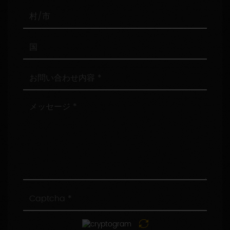
番
号
村/
市
国
お
問
い
合
メ
わ
ッ
せ
セ
内
ー
容
ジ
Captcha