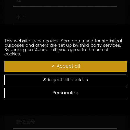
名
メ
ー
This website uses cookies. Some are used for statistical
ル
purposes and others are set up by third party services.
ア
電
By clicking on 'Accept all', you agree to the use of
cookies.
ド
話
レ
番
Accept all
ス
号
会
社
名
Reject all cookies
役
職
Personalize
住
所
郵
便