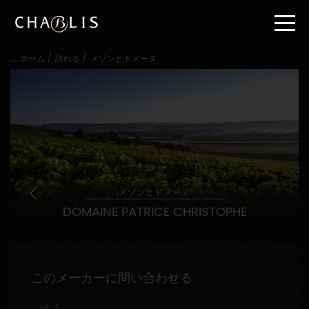
直
接
内
容
/
/
ホーム
訪れる
メゾンとドメーヌ
に
進
む
メ
イ
ン
メ
ニ
ュ
ー
メゾンとドメーヌ
に
DOMAINE PATRICE CHRISTOPHE
進
む
このメーカーに問い合わせる
姓