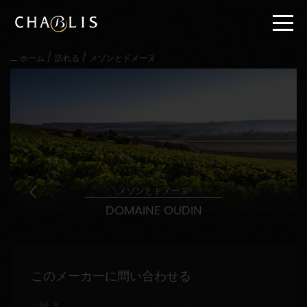
直
接
内
容
/
/
ホーム
訪れる
メゾンとドメーヌ
に
進
む
メ
イ
ン
メ
ニ
ュ
ー
メゾンとドメーヌ
に
DOMAINE OUDIN
進
む
このメーカーに問い合わせる
姓