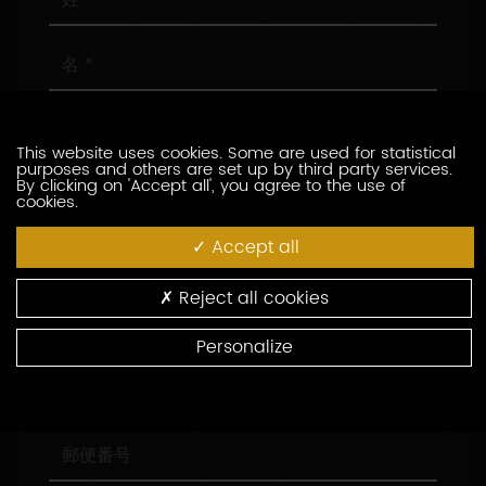
名
メ
ー
This website uses cookies. Some are used for statistical
ル
purposes and others are set up by third party services.
ア
電
By clicking on 'Accept all', you agree to the use of
cookies.
ド
話
レ
番
Accept all
ス
号
会
社
名
Reject all cookies
役
職
Personalize
住
所
郵
便