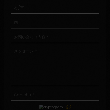
番
号
村/
市
国
お
問
い
合
メ
わ
ッ
せ
セ
内
ー
容
ジ
Captcha