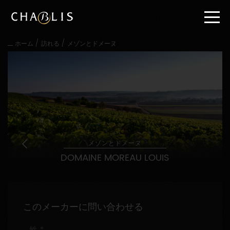
直
接
内
容
/
/
ホーム
訪れる
メゾンとドメーヌ
に
進
む
メ
イ
ン
メ
ニ
ュ
ー
メゾンとドメーヌ
に
DOMAINE MOREAU LOUIS
進
む
このメーカーに問い合わせる
姓