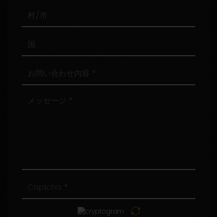
番
号
村/
市
国
お
問
い
合
メ
わ
ッ
せ
セ
内
ー
容
ジ
Captcha