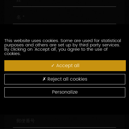
名
メ
ー
This website uses cookies. Some are used for statistical
ル
purposes and others are set up by third party services.
ア
電
By clicking on 'Accept all', you agree to the use of
cookies.
ド
話
レ
番
Accept all
ス
号
会
社
名
Reject all cookies
役
職
Personalize
住
所
郵
便