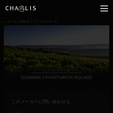
直
接
内
容
/
/
ホーム
訪れる
メゾンとドメーヌ
に
進
む
メ
イ
ン
メ
ニ
ュ
ー
メゾンとドメーヌ
に
DOMAINE LAVANTUREUX ROLAND
進
む
このメーカーに問い合わせる
姓