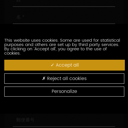
名
メ
ー
This website uses cookies. Some are used for statistical
ル
purposes and others are set up by third party services.
ア
電
By clicking on 'Accept all', you agree to the use of
cookies.
ド
話
レ
番
Accept all
ス
号
会
社
名
Reject all cookies
役
職
Personalize
住
所
郵
便