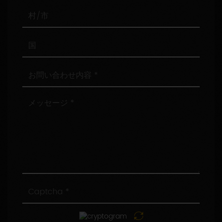
番
号
村/
市
国
お
問
い
合
メ
わ
ッ
せ
セ
内
ー
容
ジ
Captcha