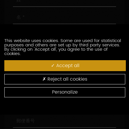
名
メ
ー
This website uses cookies. Some are used for statistical
ル
purposes and others are set up by third party services.
ア
電
By clicking on 'Accept all', you agree to the use of
cookies.
ド
話
レ
番
Accept all
ス
号
会
社
名
Reject all cookies
役
職
Personalize
住
所
郵
便