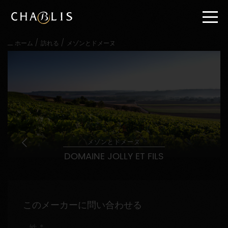
直
接
内
容
/
/
ホーム
訪れる
メゾンとドメーヌ
に
進
む
メ
イ
ン
メ
ニ
ュ
ー
メゾンとドメーヌ
に
DOMAINE JOLLY ET FILS
進
む
このメーカーに問い合わせる
姓