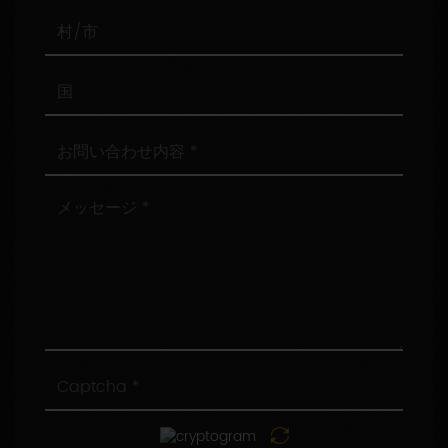
番
号
村/
市
国
お
問
い
合
メ
わ
ッ
せ
セ
内
ー
容
ジ
Captcha