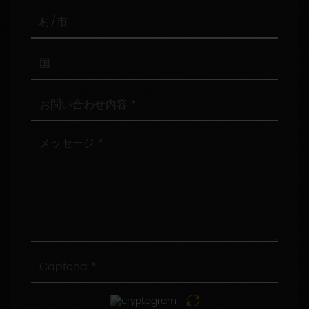
番
号
村/
市
国
お
問
い
合
メ
わ
ッ
せ
セ
内
ー
容
ジ
Captcha