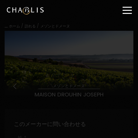
直
接
内
容
/
/
ホーム
訪れる
メゾンとドメーヌ
に
進
む
メ
イ
ン
メ
ニ
ュ
ー
メゾンとドメーヌ
に
MAISON DROUHIN JOSEPH
進
む
このメーカーに問い合わせる
姓