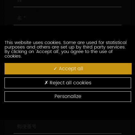
名
メ
ー
This website uses cookies. Some are used for statistical
ル
purposes and others are set up by third party services.
ア
電
By clicking on 'Accept all', you agree to the use of
cookies.
ド
話
レ
番
Accept all
ス
号
会
社
名
Reject all cookies
役
職
Personalize
住
所
郵
便