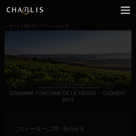
直
接
内
容
/
/
ホーム
訪れる
メゾンとドメーヌ
に
進
む
メ
イ
ン
メ
ニ
ュ
ー
メゾンとドメーヌ
に
DOMAINE FONTAINE DE LA VIERGE - CLÉMENT
進
BIOT
む
このメーカーに問い合わせる