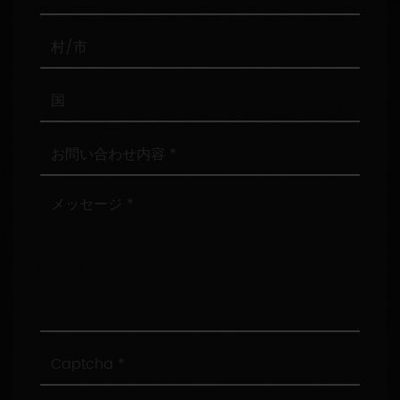
便
番
号
村/
市
国
お
問
い
合
メ
わ
ッ
せ
セ
内
ー
容
ジ
Captcha