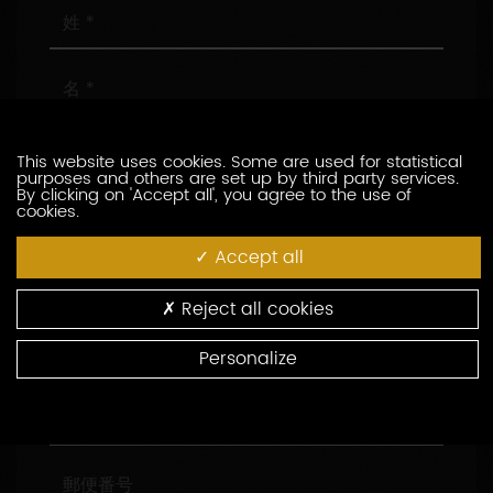
姓
名
メ
This website uses cookies. Some are used for statistical
ー
purposes and others are set up by third party services.
ル
By clicking on 'Accept all', you agree to the use of
ア
電
cookies.
ド
話
レ
番
Accept all
ス
号
会
社
Reject all cookies
名
役
Personalize
職
住
所
郵