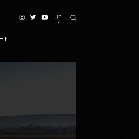
JP
ード