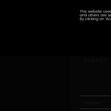
ル
会
ア
This website uses
社
ド
and others are se
名
By clicking on 'Ac
レ
住
ス
所
村/
市
お
問
い
メ
合
ッ
わ
セ
せ
ー
内
ジ
容
Captcha