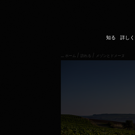
直
接
内
容
に
進
知る
詳しく
む
メ
イ
/
/
ホーム
訪れる
メゾンとドメーヌ
ン
メ
ニ
ュ
ー
に
進
む