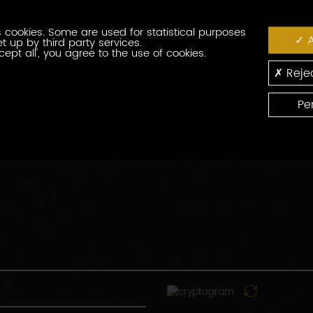
番
役
号
 cookies. Some are used for statistical purposes
職
A
t up by third party services.
cept all', you agree to the use of cookies.
郵
便
Rejec
番
国
号
Pe