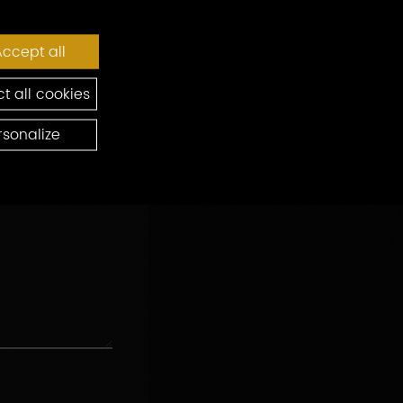
ccept all
t all cookies
rsonalize