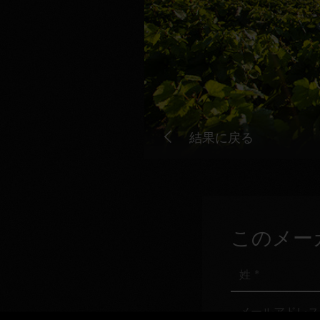
結果に戻る
このメー
姓
メ
ー