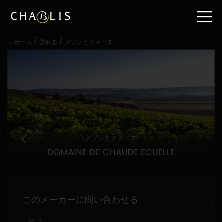
直
接
内
容
/
/
ホーム
訪れる
メゾンとドメーヌ
に
進
む
メ
イ
ン
メ
ニ
ュ
ー
メゾンとドメーヌ
に
DOMAINE DE CHAUDE ECUELLE
進
む
このメーカーに問い合わせる
姓