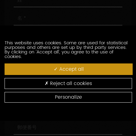
名
メ
ー
This website uses cookies. Some are used for statistical
ル
purposes and others are set up by third party services.
ア
電
By clicking on 'Accept all', you agree to the use of
cookies.
ド
話
レ
番
Accept all
ス
号
会
社
名
Reject all cookies
役
職
Personalize
住
所
郵
便