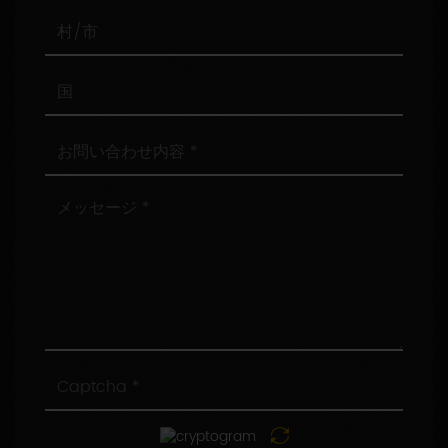
番
号
村/
市
国
お
問
い
合
メ
わ
ッ
せ
セ
内
ー
容
ジ
Captcha