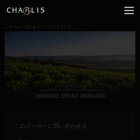
直
接
内
容
/
/
ホーム
訪れる
メゾンとドメーヌ
に
進
む
メ
イ
ン
メ
ニ
ュ
ー
メゾンとドメーヌ
に
DOMAINE DEFAIX BERNARD
進
む
このメーカーに問い合わせる
姓