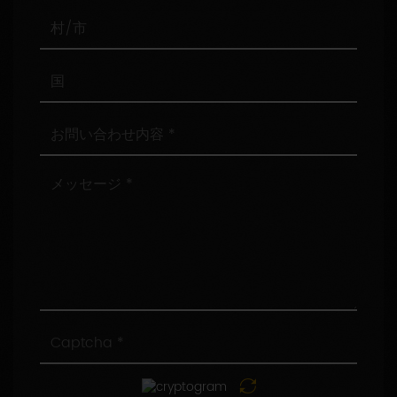
番
号
村/
市
国
お
問
い
合
メ
わ
ッ
せ
セ
内
ー
容
ジ
Captcha