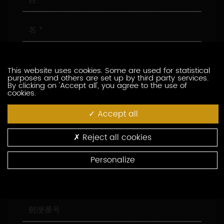
名
メ
ー
This website uses cookies. Some are used for statistical
ル
purposes and others are set up by third party services.
ア
電
By clicking on 'Accept all', you agree to the use of
cookies.
ド
話
レ
番
Accept all
ス
号
会
社
名
Reject all cookies
役
職
Personalize
住
所
郵
便