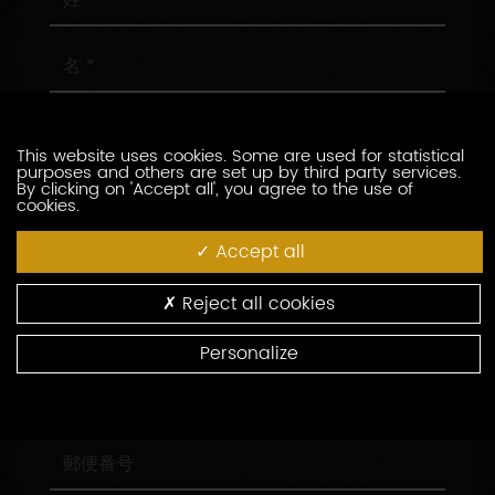
名
メ
ー
This website uses cookies. Some are used for statistical
ル
purposes and others are set up by third party services.
ア
電
By clicking on 'Accept all', you agree to the use of
cookies.
ド
話
レ
番
Accept all
ス
号
会
社
名
Reject all cookies
役
職
Personalize
住
所
郵
便