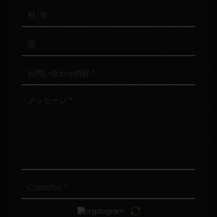
番
号
村/
市
国
お
問
い
合
メ
わ
ッ
せ
セ
内
ー
容
ジ
Captcha