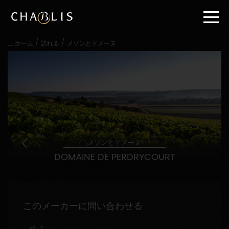
直
接
内
容
/
/
ホーム
訪れる
メゾンとドメーヌ
に
進
む
メ
イ
ン
メ
ニ
ュ
ー
メゾンとドメーヌ
に
DOMAINE DE PERDRYCOURT
進
む
このメーカーに問い合わせる
姓