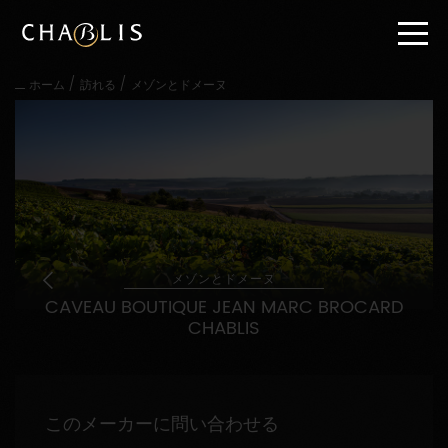
直
接
内
容
/
/
ホーム
訪れる
メゾンとドメーヌ
に
進
む
メ
イ
ン
メ
ニ
ュ
ー
メゾンとドメーヌ
に
CAVEAU BOUTIQUE JEAN MARC BROCARD
進
CHABLIS
む
このメーカーに問い合わせる