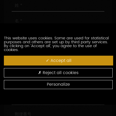
姓
名
メ
This website uses cookies. Some are used for statistical
ー
purposes and others are set up by third party services.
ル
By clicking on 'Accept all', you agree to the use of
ア
電
cookies.
ド
話
レ
番
Accept all
ス
号
会
社
Reject all cookies
名
役
Personalize
職
住
所
郵