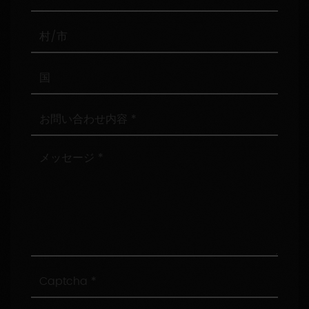
便
番
号
村/
市
国
お
問
い
合
メ
わ
ッ
せ
セ
内
ー
容
ジ
Captcha