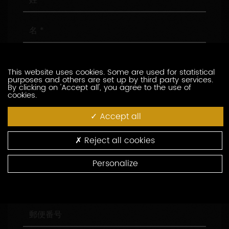
名
メ
ー
This website uses cookies. Some are used for statistical
ル
purposes and others are set up by third party services.
ア
電
By clicking on 'Accept all', you agree to the use of
cookies.
ド
話
レ
番
Accept all
ス
号
会
社
名
Reject all cookies
役
職
Personalize
住
所
郵
便