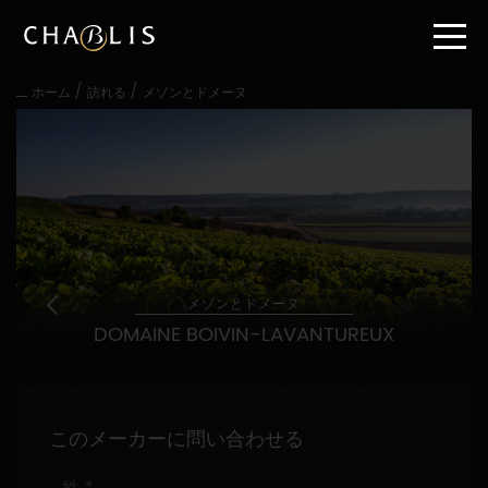
直
接
内
容
/
/
ホーム
訪れる
メゾンとドメーヌ
に
進
む
メ
イ
ン
メ
ニ
ュ
ー
メゾンとドメーヌ
に
DOMAINE BOIVIN-LAVANTUREUX
進
む
このメーカーに問い合わせる
姓