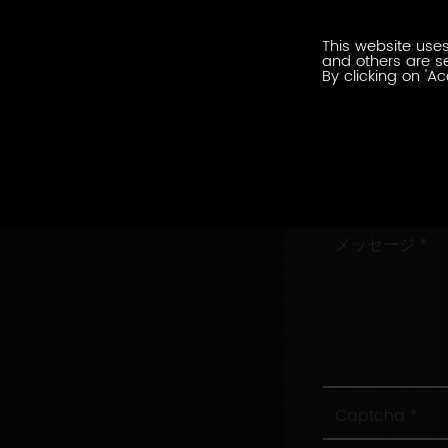
ル
会
ア
This website uses
社
ド
and others are se
名
By clicking on 'Ac
レ
住
ス
所
村/
市
お
問
い
メ
合
ッ
わ
セ
せ
ー
内
ジ
容
Captcha