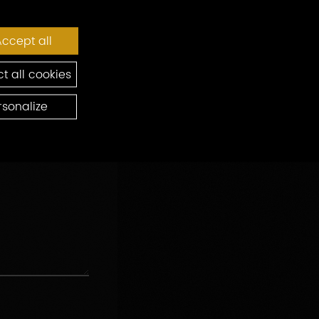
ccept all
t all cookies
rsonalize