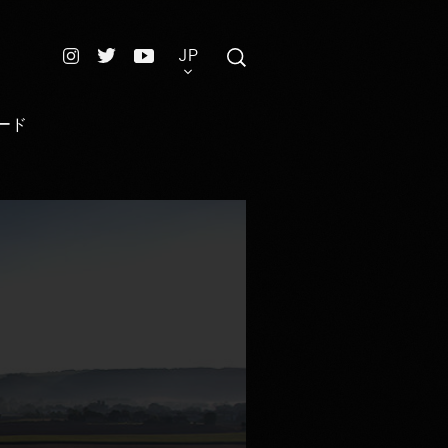
JP
ード