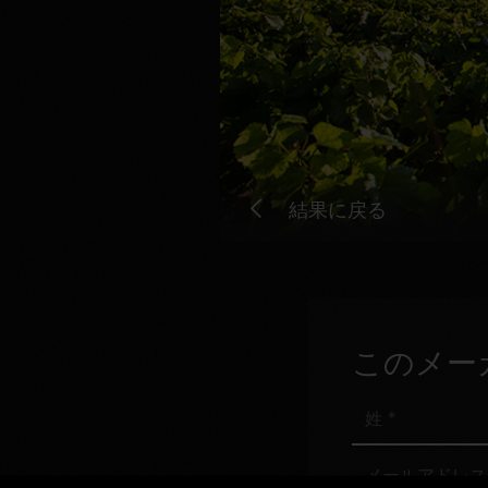
結果に戻る
このメー
姓
メ
ー