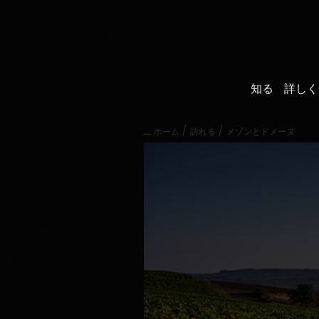
直
接
内
容
に
進
知る
詳しく
む
メ
イ
/
/
ホーム
訪れる
メゾンとドメーヌ
ン
メ
ニ
ュ
ー
に
進
む