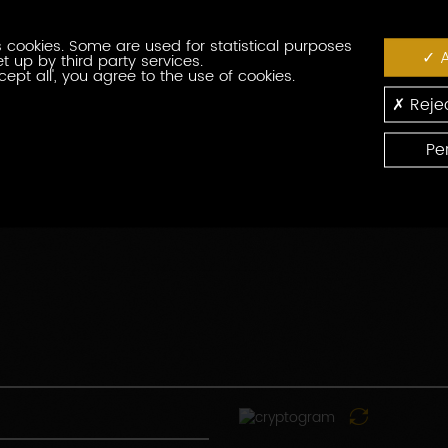
番
役
号
 cookies. Some are used for statistical purposes
職
A
t up by third party services.
cept all', you agree to the use of cookies.
郵
便
Rejec
番
国
号
Pe