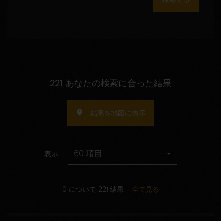
数
の
指
定
221 あなたの検索に合った結果
結果を地図に表示
60 項目
表示
0 について 221 結果
-
全て見る