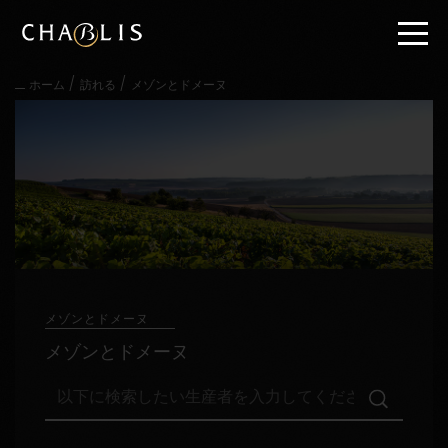
直
接
内
容
/
/
ホーム
訪れる
メゾンとドメーヌ
に
進
む
メ
イ
ン
メ
ニ
ュ
ー
に
進
メゾンとドメーヌ
む
メゾンとドメーヌ
以
下
に
検
訪