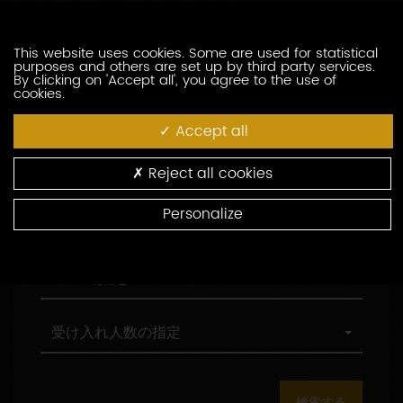
訪問の際の言語の指定
索
問
し
の
た
際
職
This website uses cookies. Some are used for statistical
職務形態の指定
purposes and others are set up by third party services.
い
の
務
By clicking on 'Accept all', you agree to the use of
生
言
形
cookies.
産
語
態
村
村の指定
者
の
の
の
Accept all
を
指
指
指
入
定
定
定
環
環境認証
Reject all cookies
力
境
し
認
Personalize
て
証
観
観光認証
く
光
だ
認
さ
証
AOC
AOCの指定
い
の
指
定
受
受け入れ人数の指定
け
入
れ
人