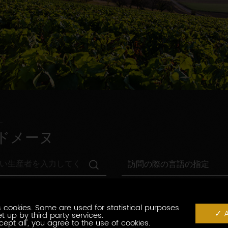
ドメーヌ
訪
訪問の際の言語の指定
問
の
村
際
村の指定
の
の
指
 cookies. Some are used for statistical purposes
言
観
A
t up by third party services.
定
観光認証
語
光
cept all', you agree to the use of cookies.