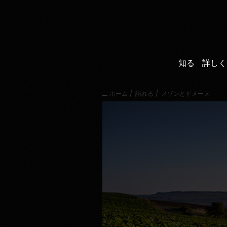
直
接
内
容
に
進
知る
詳しく
む
メ
イ
/
/
ホーム
訪れる
メゾンとドメーヌ
ン
メ
ニ
ュ
ー
に
進
む