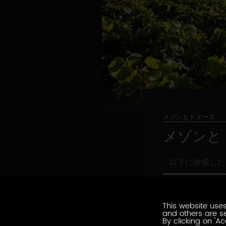
メゾンとドメーヌ
メゾンと
以
下
に
職
検
職務形態の指定
務
索
形
This website uses
し
環
and others are se
態
環境認証
た
境
By clicking on 'Ac
の