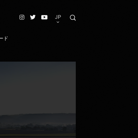
JP
ード