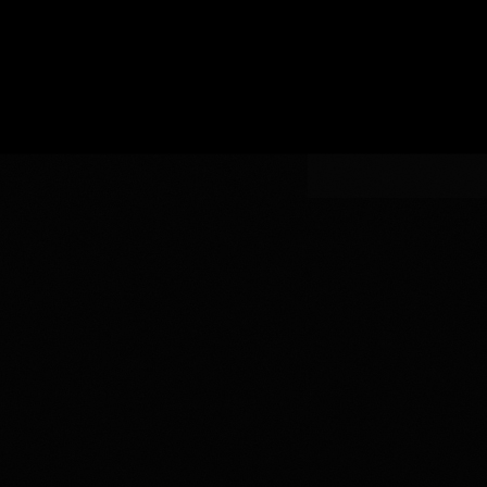
い
認
指
AOC
生
証
AOCの指定
定
の
産
指
者
定
を
入
力
し
て
く
だ
さ
い