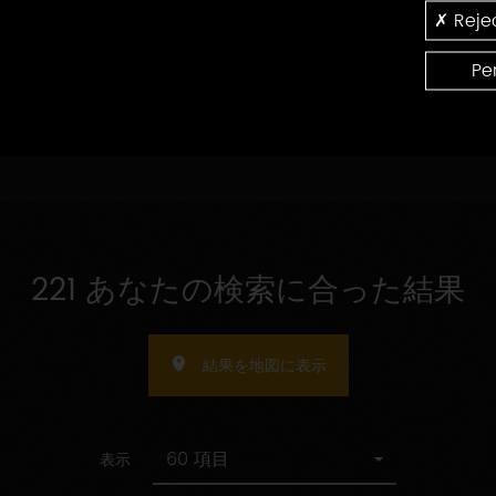
の
認
Rejec
受
指
証
受け入れ人数の指定
け
定
入
Pe
れ
人
数
の
指
定
221 あなたの検索に合った結果
結果を地図に表示
60 項目
表示