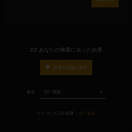
数
の
指
定
221 あなたの検索に合った結果
結果を地図に表示
60 項目
表示
0 について 221 結果
-
全て見る