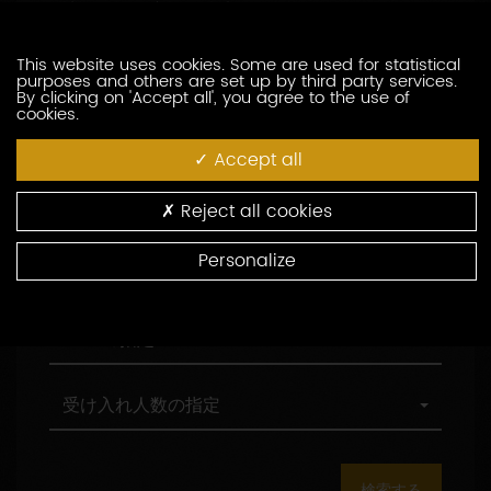
訪問の際の言語の指定
索
問
し
の
た
際
職
This website uses cookies. Some are used for statistical
職務形態の指定
purposes and others are set up by third party services.
い
の
務
By clicking on 'Accept all', you agree to the use of
生
言
形
cookies.
産
語
態
村
村の指定
者
の
の
の
Accept all
を
指
指
指
入
定
定
定
環
環境認証
Reject all cookies
力
境
し
認
Personalize
て
証
観
観光認証
く
光
だ
認
さ
証
AOC
AOCの指定
い
の
指
定
受
受け入れ人数の指定
け
入
れ
人