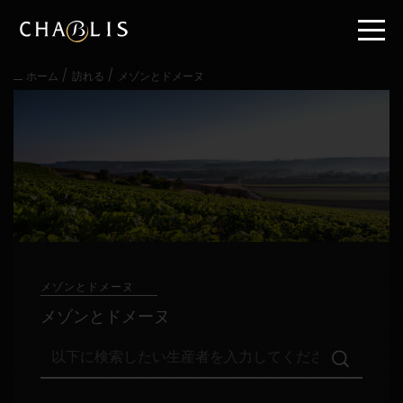
直
接
内
容
/
/
ホーム
訪れる
メゾンとドメーヌ
に
進
む
メ
イ
ン
メ
ニ
ュ
ー
に
進
メゾンとドメーヌ
む
メゾンとドメーヌ
以
下
に
検
訪