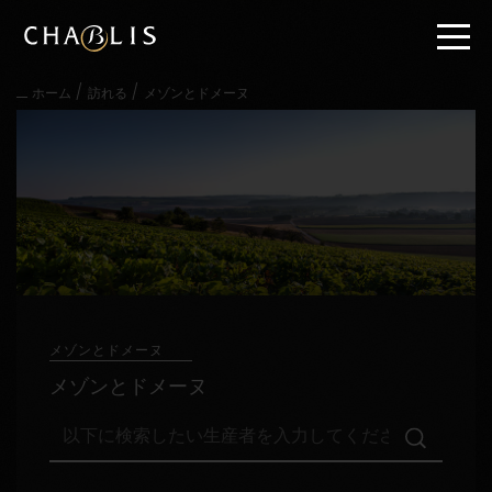
直
接
内
容
/
/
ホーム
訪れる
メゾンとドメーヌ
に
進
む
メ
イ
ン
メ
ニ
ュ
ー
に
進
メゾンとドメーヌ
む
メゾンとドメーヌ
以
下
に
検
訪