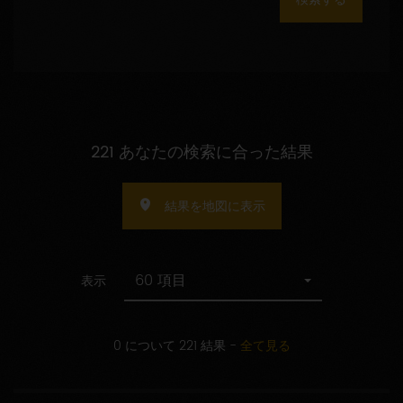
数
の
指
定
221 あなたの検索に合った結果
結果を地図に表示
60 項目
表示
0 について 221 結果
-
全て見る