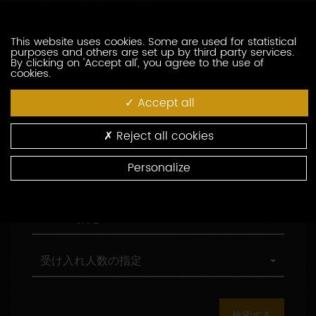
訪問の際の言語の指定
索
問
し
の
た
際
職
This website uses cookies. Some are used for statistical
職務形態の指定
purposes and others are set up by third party services.
い
の
務
By clicking on 'Accept all', you agree to the use of
生
言
形
cookies.
産
語
態
村
村の指定
者
の
の
の
Accept all
を
指
指
指
入
定
定
定
環
環境認証
Reject all cookies
力
境
し
認
Personalize
て
証
観
観光認証
く
光
だ
認
さ
証
AOC
AOCの指定
い
の
指
定
受
受け入れ人数の指定
け
入
れ
人