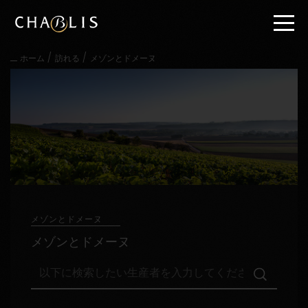
直
接
内
容
/
/
ホーム
訪れる
メゾンとドメーヌ
に
進
む
メ
イ
ン
メ
ニ
ュ
ー
に
進
メゾンとドメーヌ
む
メゾンとドメーヌ
以
下
に
検
訪