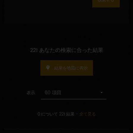
数
の
指
定
221 あなたの検索に合った結果
結果を地図に表示
60 項目
表示
0 について 221 結果
-
全て見る