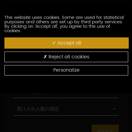
訪問の際の言語の指定
索
問
し
の
た
際
職
This website uses cookies. Some are used for statistical
職務形態の指定
purposes and others are set up by third party services.
い
の
務
By clicking on 'Accept all', you agree to the use of
生
言
形
cookies.
産
語
態
村
村の指定
者
の
の
の
Accept all
を
指
指
指
入
定
定
定
環
環境認証
Reject all cookies
力
境
し
認
Personalize
て
証
観
観光認証
く
光
だ
認
さ
証
AOC
AOCの指定
い
の
指
定
受
受け入れ人数の指定
け
入
れ
人