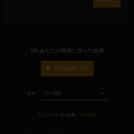
数
の
指
定
221 あなたの検索に合った結果
結果を地図に表示
60 項目
表示
0 について 221 結果
-
全て見る