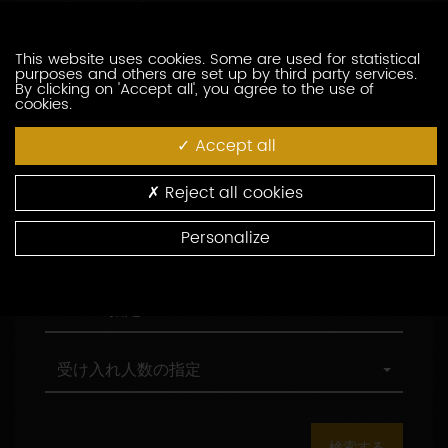
訪問の際の言語の指定
索
問
し
の
た
際
職
This website uses cookies. Some are used for statistical
職務形態の指定
purposes and others are set up by third party services.
い
の
務
By clicking on 'Accept all', you agree to the use of
生
言
形
cookies.
産
語
態
村
村の指定
者
の
の
の
Accept all
を
指
指
指
入
定
定
定
環
環境認証
Reject all cookies
力
境
し
認
Personalize
て
証
観
観光認証
く
光
だ
認
さ
証
AOC
AOCの指定
い
の
指
定
受
受け入れ人数の指定
け
入
れ
人