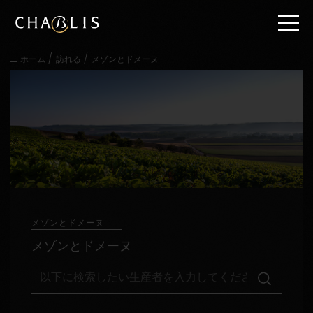
直
接
内
容
/
/
ホーム
訪れる
メゾンとドメーヌ
に
進
む
メ
イ
ン
メ
ニ
ュ
ー
に
進
メゾンとドメーヌ
む
メゾンとドメーヌ
以
下
に
検
訪