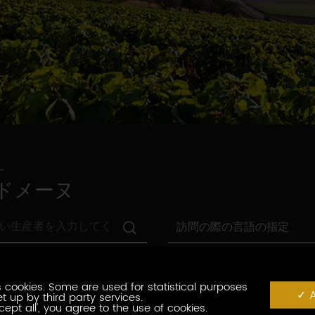
ドメーヌ
訪
訪問の際の言語の指定
問
の
村
際
村の指定
の
の
指
 cookies. Some are used for statistical purposes
言
観
A
t up by third party services.
定
観光認証
語
光
cept all', you agree to the use of cookies.