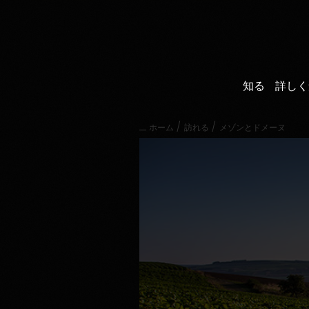
直
接
内
容
に
進
知る
詳しく
む
メ
イ
/
/
ホーム
訪れる
メゾンとドメーヌ
ン
メ
ニ
ュ
ー
に
進
む