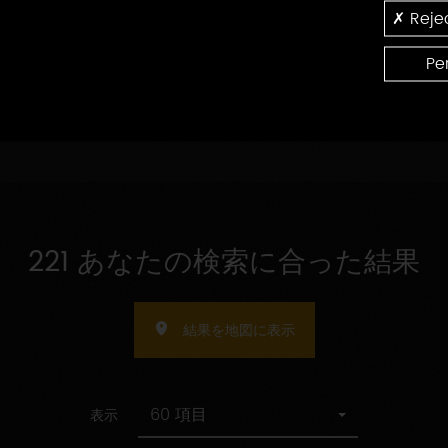
の
認
Rejec
受
指
証
受け入れ人数の指定
け
定
入
Pe
れ
人
数
の
指
定
221 あなたの検索に合った結果
結果を地図に表示
60 項目
表示