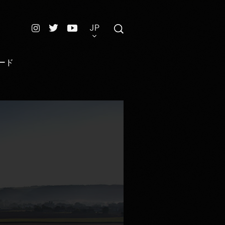
JP
ード