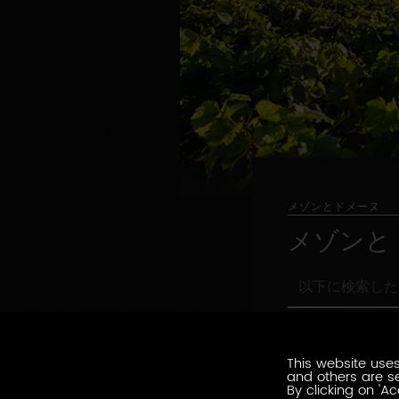
メゾンとドメーヌ
メゾンと
以
下
に
職
検
職務形態の指定
務
索
形
This website uses
し
環
and others are se
態
環境認証
た
境
By clicking on 'Ac
の