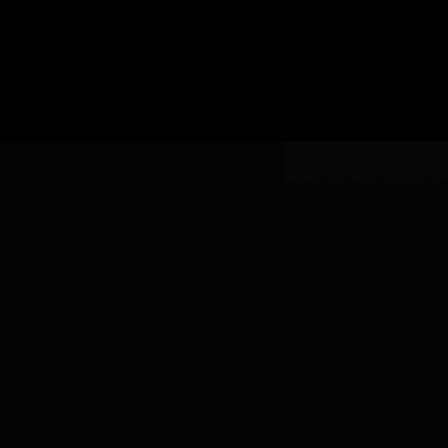
い
認
指
AOC
生
証
AOCの指定
定
の
産
指
者
定
を
入
力
し
て
く
だ
さ
い