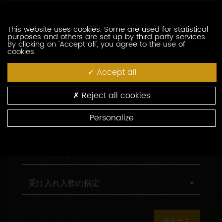
訪問の際の言語の指定
索
問
し
の
た
際
職
This website uses cookies. Some are used for statistical
職務形態の指定
purposes and others are set up by third party services.
い
の
務
By clicking on 'Accept all', you agree to the use of
生
言
形
cookies.
産
語
態
村
村の指定
者
の
の
の
Accept all
を
指
指
指
入
定
定
定
環
環境認証
Reject all cookies
力
境
し
認
Personalize
て
証
観
観光認証
く
光
だ
認
さ
証
AOC
AOCの指定
い
の
指
定
受
受け入れ人数の指定
け
入
れ
人