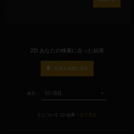
数
の
指
定
221 あなたの検索に合った結果
結果を地図に表示
60 項目
表示
0 について 221 結果
-
全て見る