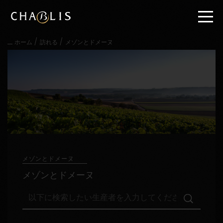
直
接
内
容
/
/
ホーム
訪れる
メゾンとドメーヌ
に
進
む
メ
イ
ン
メ
ニ
ュ
ー
に
進
メゾンとドメーヌ
む
メゾンとドメーヌ
以
下
に
検
訪