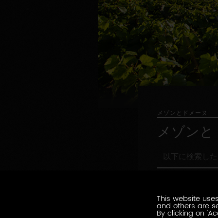
メゾンとドメーヌ
メゾンと
以
下
に
職
検
職務形態の指定
務
索
形
This website uses
し
環
and others are se
態
環境認証
た
境
By clicking on 'Ac
の