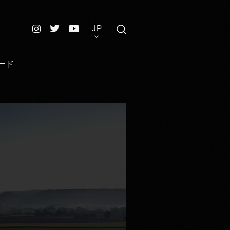
JP
ード