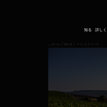
直
接
内
容
に
進
知る
詳しく
む
メ
イ
/
/
ホーム
訪れる
メゾンとドメーヌ
ン
メ
ニ
ュ
ー
に
進
む