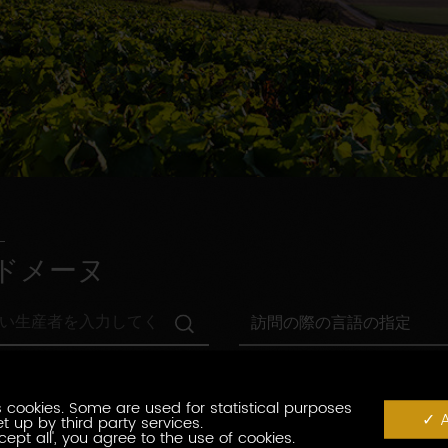
ドメーヌ
訪
訪問の際の言語の指定
問
の
村
際
村の指定
の
の
指
 cookies. Some are used for statistical purposes
言
観
A
t up by third party services.
定
観光認証
語
光
cept all', you agree to the use of cookies.