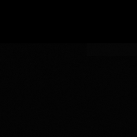
い
認
指
AOC
生
証
AOCの指定
定
の
産
指
者
定
を
入
力
し
て
く
だ
さ
い