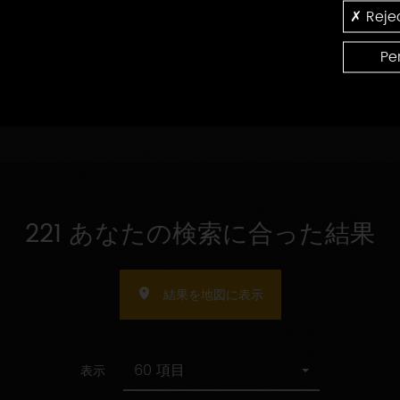
の
認
Rejec
受
指
証
受け入れ人数の指定
け
定
入
Pe
れ
人
数
の
指
定
221 あなたの検索に合った結果
結果を地図に表示
60 項目
表示