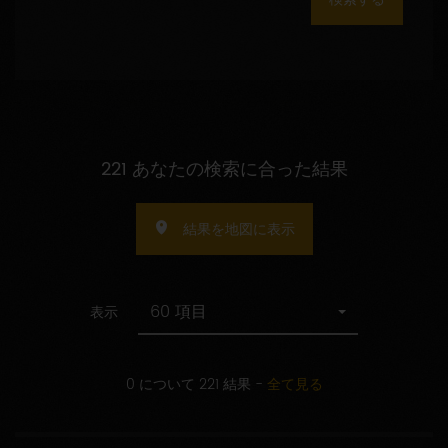
数
の
指
定
221 あなたの検索に合った結果
結果を地図に表示
60 項目
表示
0 について 221 結果
-
全て見る