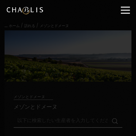
直
接
内
容
/
/
ホーム
訪れる
メゾンとドメーヌ
に
進
む
メ
イ
ン
メ
ニ
ュ
ー
に
進
メゾンとドメーヌ
む
メゾンとドメーヌ
以
下
に
検
訪