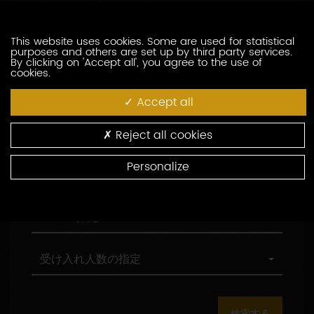
訪問の際の言語の指定
索
問
し
の
た
際
職
This website uses cookies. Some are used for statistical
職務形態の指定
purposes and others are set up by third party services.
い
の
務
By clicking on 'Accept all', you agree to the use of
生
言
形
cookies.
産
語
態
村
村の指定
者
の
の
の
Accept all
を
指
指
指
入
定
定
定
環
環境認証
Reject all cookies
力
境
し
認
Personalize
て
証
観
観光認証
く
光
だ
認
さ
証
AOC
AOCの指定
い
の
指
定
受
受け入れ人数の指定
け
入
れ
人