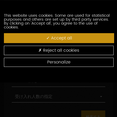
訪問の際の言語の指定
索
問
し
の
た
際
職
This website uses cookies. Some are used for statistical
職務形態の指定
purposes and others are set up by third party services.
い
の
務
By clicking on 'Accept all', you agree to the use of
生
言
形
cookies.
産
語
態
村
村の指定
者
の
の
の
Accept all
を
指
指
指
入
定
定
定
環
環境認証
Reject all cookies
力
境
し
認
Personalize
て
証
観
観光認証
く
光
だ
認
さ
証
AOC
AOCの指定
い
の
指
定
受
受け入れ人数の指定
け
入
れ
人