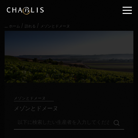
直
接
内
容
/
/
ホーム
訪れる
メゾンとドメーヌ
に
進
む
メ
イ
ン
メ
ニ
ュ
ー
に
進
メゾンとドメーヌ
む
メゾンとドメーヌ
以
下
に
検
訪