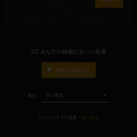
数
の
指
定
221 あなたの検索に合った結果
結果を地図に表示
60 項目
表示
0 について 221 結果
-
全て見る