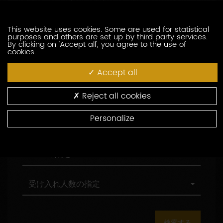
訪問の際の言語の指定
索
問
し
の
た
際
職
This website uses cookies. Some are used for statistical
職務形態の指定
purposes and others are set up by third party services.
い
の
務
By clicking on 'Accept all', you agree to the use of
生
言
形
cookies.
産
語
態
村
村の指定
者
の
の
の
Accept all
を
指
指
指
入
定
定
定
環
環境認証
Reject all cookies
力
境
し
認
Personalize
て
証
観
観光認証
く
光
だ
認
さ
証
AOC
AOCの指定
い
の
指
定
受
受け入れ人数の指定
け
入
れ
人