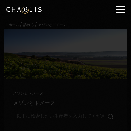
直
接
内
容
/
/
ホーム
訪れる
メゾンとドメーヌ
に
進
む
メ
イ
ン
メ
ニ
ュ
ー
に
進
メゾンとドメーヌ
む
メゾンとドメーヌ
以
下
に
検
訪