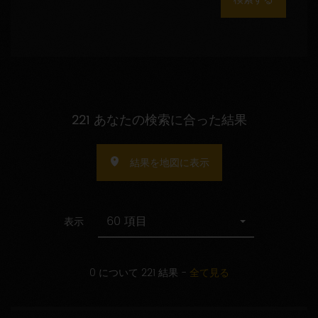
数
の
指
定
221 あなたの検索に合った結果
結果を地図に表示
60 項目
表示
0 について 221 結果
-
全て見る