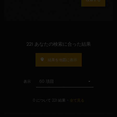
数
の
指
定
221 あなたの検索に合った結果
結果を地図に表示
60 項目
表示
0 について 221 結果
-
全て見る