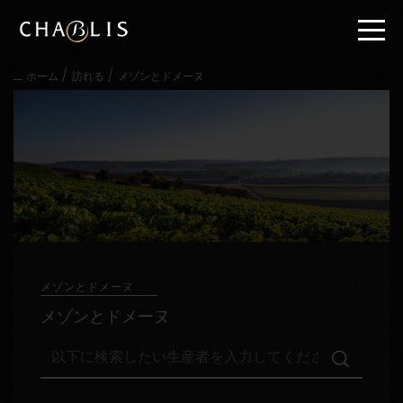
直
接
内
容
/
/
ホーム
訪れる
メゾンとドメーヌ
に
進
む
メ
イ
ン
メ
ニ
ュ
ー
に
進
メゾンとドメーヌ
む
メゾンとドメーヌ
以
下
に
検
訪