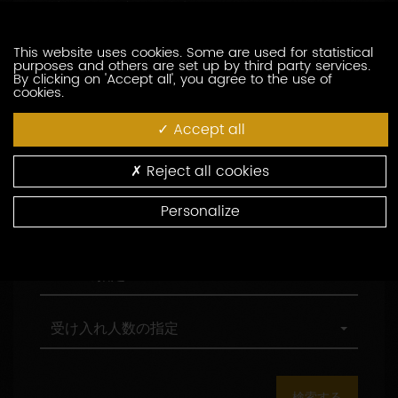
訪問の際の言語の指定
索
問
し
の
た
際
職
This website uses cookies. Some are used for statistical
職務形態の指定
purposes and others are set up by third party services.
い
の
務
By clicking on 'Accept all', you agree to the use of
生
言
形
cookies.
産
語
態
村
村の指定
者
の
の
の
Accept all
を
指
指
指
入
定
定
定
環
環境認証
Reject all cookies
力
境
し
認
Personalize
て
証
観
観光認証
く
光
だ
認
さ
証
AOC
AOCの指定
い
の
指
定
受
受け入れ人数の指定
け
入
れ
人