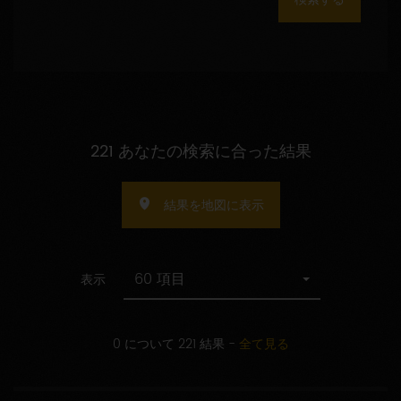
数
の
指
定
221 あなたの検索に合った結果
結果を地図に表示
60 項目
表示
0 について 221 結果
-
全て見る