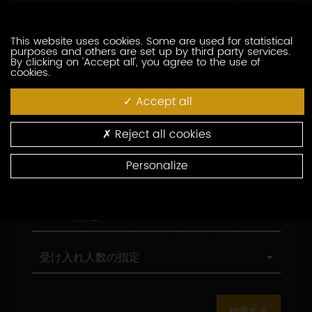
訪問の際の言語の指定
索
問
し
の
た
際
職
This website uses cookies. Some are used for statistical
職務形態の指定
purposes and others are set up by third party services.
い
の
務
By clicking on 'Accept all', you agree to the use of
生
言
形
cookies.
産
語
態
村
村の指定
者
の
の
の
Accept all
を
指
指
指
入
定
定
定
環
環境認証
Reject all cookies
力
境
し
認
Personalize
て
証
観
観光認証
く
光
だ
認
さ
証
AOC
AOCの指定
い
の
指
定
受
受け入れ人数の指定
け
入
れ
人