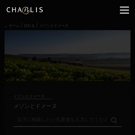
直
接
内
容
/
/
ホーム
訪れる
メゾンとドメーヌ
に
進
む
メ
イ
ン
メ
ニ
ュ
ー
に
進
メゾンとドメーヌ
む
メゾンとドメーヌ
以
下
に
検
訪