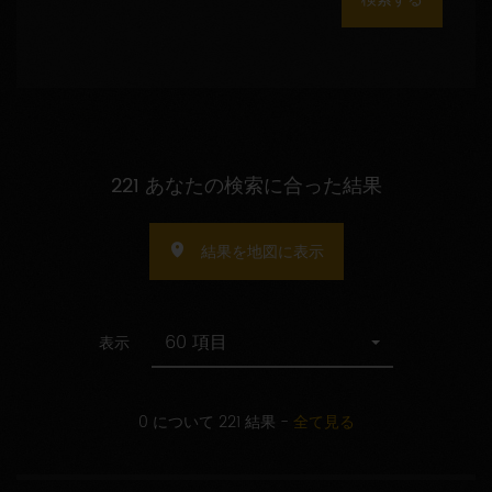
数
の
指
定
221 あなたの検索に合った結果
結果を地図に表示
60 項目
表示
0 について 221 結果
-
全て見る