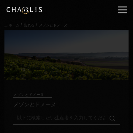
直
接
内
容
/
/
ホーム
訪れる
メゾンとドメーヌ
に
進
む
メ
イ
ン
メ
ニ
ュ
ー
に
進
メゾンとドメーヌ
む
メゾンとドメーヌ
以
下
に
検
訪