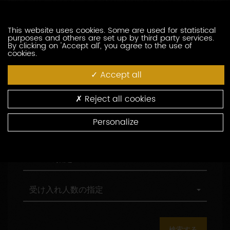
訪問の際の言語の指定
索
問
し
の
た
際
職
This website uses cookies. Some are used for statistical
職務形態の指定
purposes and others are set up by third party services.
い
の
務
By clicking on 'Accept all', you agree to the use of
生
言
形
cookies.
産
語
態
村
村の指定
者
の
の
の
Accept all
を
指
指
指
入
定
定
定
環
環境認証
Reject all cookies
力
境
し
認
Personalize
て
証
観
観光認証
く
光
だ
認
さ
証
AOC
AOCの指定
い
の
指
定
受
受け入れ人数の指定
け
入
れ
人