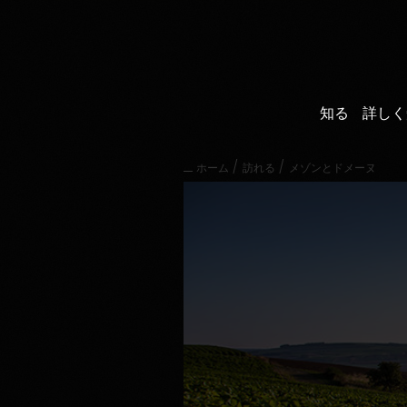
直
接
内
容
に
進
知る
詳しく
む
メ
イ
/
/
ホーム
訪れる
メゾンとドメーヌ
ン
メ
ニ
ュ
ー
に
進
む