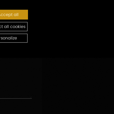
ccept all
t all cookies
rsonalize