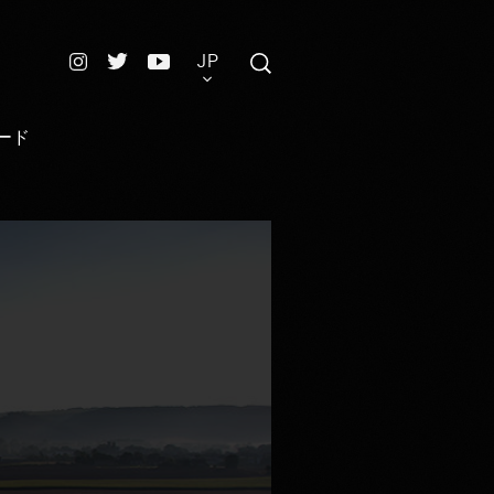
JP
ード