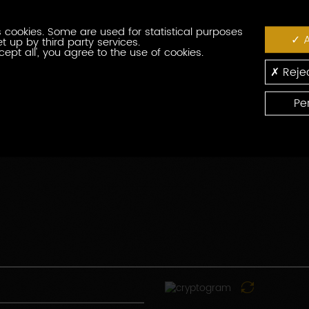
番
役
号
 cookies. Some are used for statistical purposes
職
A
t up by third party services.
cept all', you agree to the use of cookies.
郵
便
Rejec
番
国
号
Pe