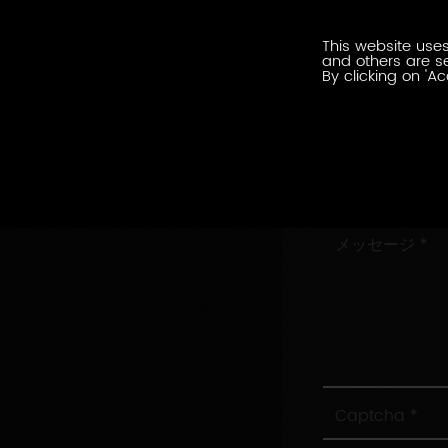
ル
会
ア
This website uses
社
ド
and others are se
名
By clicking on 'Ac
レ
住
ス
所
村/
市
お
問
い
メ
合
ッ
わ
セ
せ
ー
内
ジ
容
Captcha