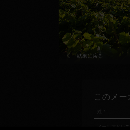
結果に戻る
このメー
姓
メ
ー