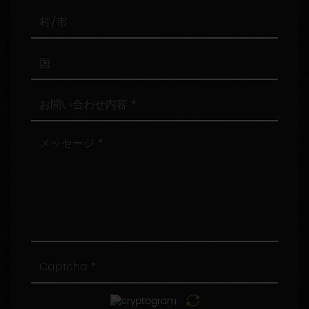
番
号
村/
市
国
お
問
い
合
メ
わ
ッ
せ
セ
内
ー
容
ジ
Captcha