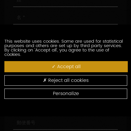
名
メ
ー
This website uses cookies. Some are used for statistical
ル
purposes and others are set up by third party services.
ア
電
By clicking on 'Accept all', you agree to the use of
cookies.
ド
話
レ
番
Accept all
ス
号
会
社
名
Reject all cookies
役
職
Personalize
住
所
郵
便