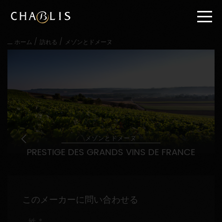
直
接
内
容
/
/
ホーム
訪れる
メゾンとドメーヌ
に
進
む
メ
イ
ン
メ
ニ
ュ
ー
メゾンとドメーヌ
に
PRESTIGE DES GRANDS VINS DE FRANCE
進
む
このメーカーに問い合わせる
姓