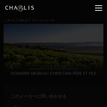
直
接
内
容
/
/
ホーム
訪れる
メゾンとドメーヌ
に
進
む
メ
イ
ン
メ
ニ
ュ
ー
メゾンとドメーヌ
に
DOMAINE MOREAU CHRISTIAN PÈRE ET FILS
進
む
このメーカーに問い合わせる
姓