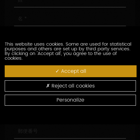
名
メ
ー
This website uses cookies. Some are used for statistical
ル
purposes and others are set up by third party services.
ア
電
By clicking on 'Accept all', you agree to the use of
cookies.
ド
話
レ
番
Accept all
ス
号
会
社
名
Reject all cookies
役
職
Personalize
住
所
郵
便