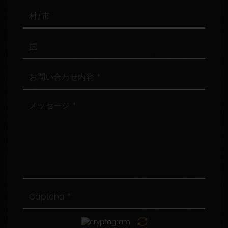
番
号
村/
市
国
お
問
い
合
メ
わ
ッ
せ
セ
内
ー
容
ジ
Captcha