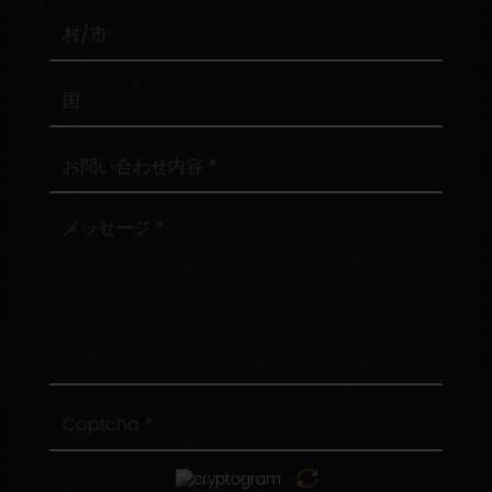
番
号
村/
市
国
お
問
い
合
メ
わ
ッ
せ
セ
内
ー
容
ジ
Captcha