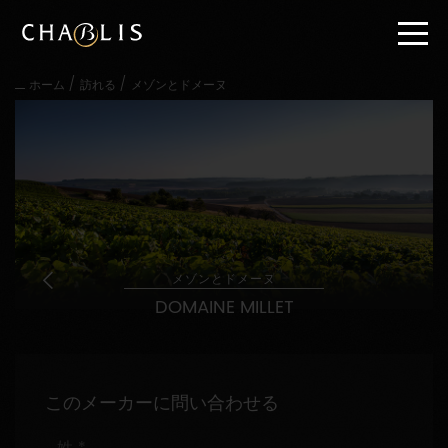
直
接
内
容
/
/
ホーム
訪れる
メゾンとドメーヌ
に
進
む
メ
イ
ン
メ
ニ
ュ
ー
メゾンとドメーヌ
に
DOMAINE MILLET
進
む
このメーカーに問い合わせる
姓