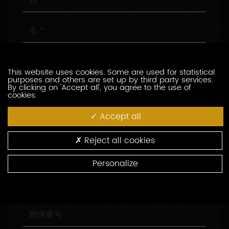
名
メ
ー
This website uses cookies. Some are used for statistical
ル
purposes and others are set up by third party services.
ア
電
By clicking on 'Accept all', you agree to the use of
cookies.
ド
話
レ
番
Accept all
ス
号
会
社
名
Reject all cookies
役
職
Personalize
住
所
郵
便