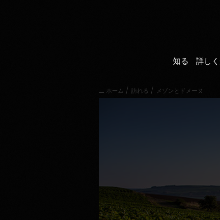
直
接
内
容
に
進
知る
詳しく
む
メ
イ
/
/
ホーム
訪れる
メゾンとドメーヌ
ン
メ
ニ
ュ
ー
に
進
む