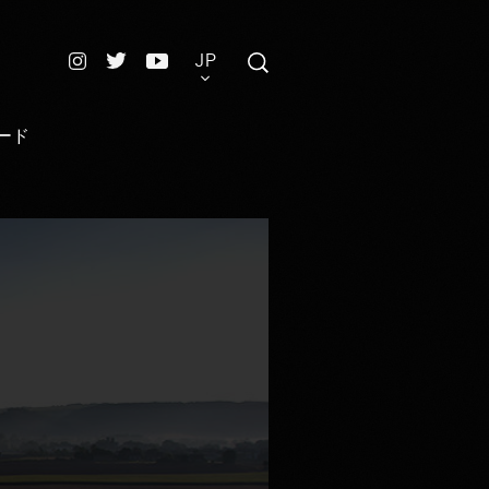
JP
ード