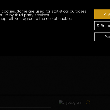
番
役
号
 cookies. Some are used for statistical purposes
職
A
t up by third party services.
cept all', you agree to the use of cookies.
郵
便
Rejec
番
国
号
Pe