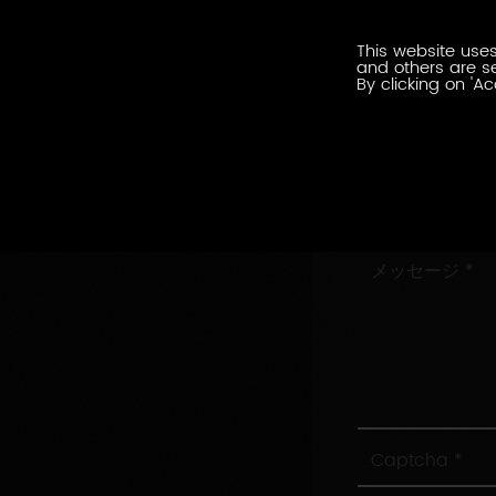
ル
会
ア
This website uses
社
ド
and others are se
名
By clicking on 'Ac
レ
住
ス
所
村/
市
お
問
い
メ
合
ッ
わ
セ
せ
ー
内
ジ
容
Captcha