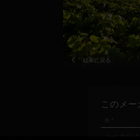
結果に戻る
このメー
姓
メ
ー