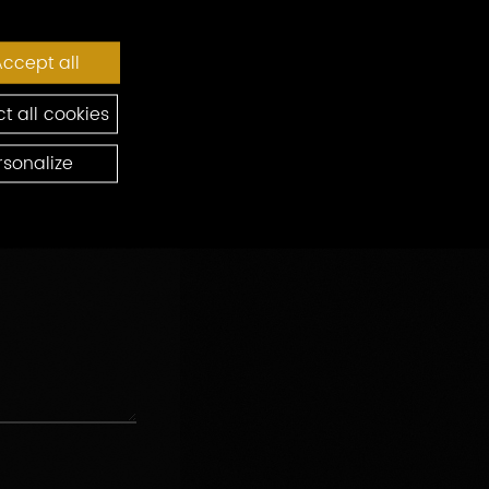
ccept all
t all cookies
rsonalize