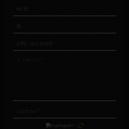
番
号
村/
市
国
お
問
い
合
メ
わ
ッ
せ
セ
内
ー
容
ジ
Captcha