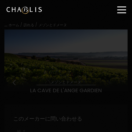
直
接
内
容
/
/
ホーム
訪れる
メゾンとドメーヌ
に
進
む
メ
イ
ン
メ
ニ
ュ
ー
メゾンとドメーヌ
に
LA CAVE DE L'ANGE GARDIEN
進
む
このメーカーに問い合わせる
姓