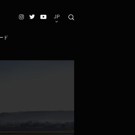
JP
ード