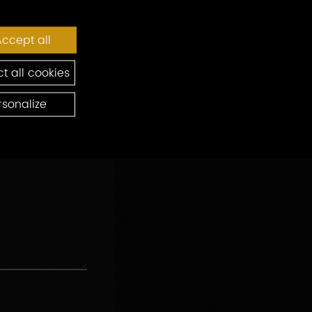
ccept all
t all cookies
rsonalize