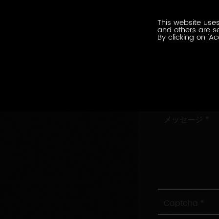
ル
会
ア
This website uses
社
ド
and others are se
名
By clicking on 'Ac
レ
住
ス
所
村/
市
お
問
い
メ
合
ッ
わ
セ
せ
ー
内
ジ
容
Captcha