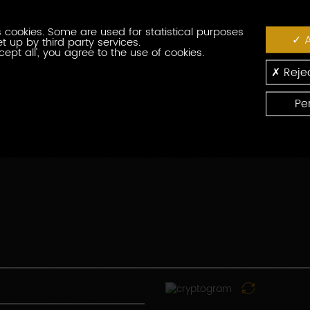
番
役
号
 cookies. Some are used for statistical purposes
職
A
t up by third party services.
cept all', you agree to the use of cookies.
郵
便
Rejec
番
国
号
Pe