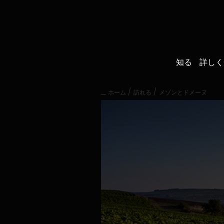
直
接
内
容
に
進
知る
詳しく
む
メ
イ
/
/
ホーム
訪れる
メゾンとドメーヌ
ン
メ
ニ
ュ
ー
に
進
む