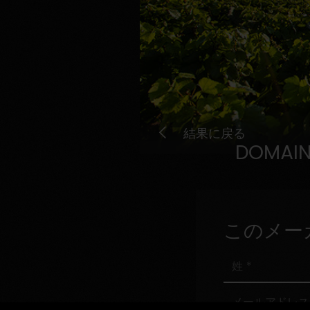
結果に戻る
DOMAINE
このメー
姓
メ
ー