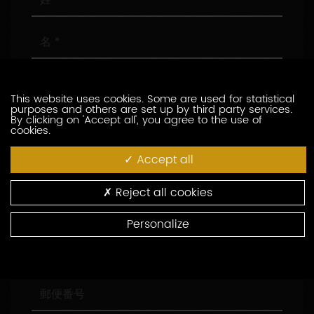
名
メ
ー
This website uses cookies. Some are used for statistical
ル
purposes and others are set up by third party services.
ア
電
By clicking on 'Accept all', you agree to the use of
cookies.
ド
話
レ
番
Accept all
ス
号
会
社
名
Reject all cookies
役
職
Personalize
住
所
郵
便