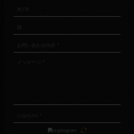
番
号
村/
市
国
お
問
い
合
メ
わ
ッ
せ
セ
内
ー
容
ジ
Captcha