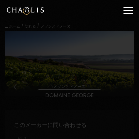
直
接
内
容
/
/
ホーム
訪れる
メゾンとドメーヌ
に
進
む
メ
イ
ン
メ
ニ
ュ
ー
メゾンとドメーヌ
に
DOMAINE GEORGE
進
む
このメーカーに問い合わせる
姓