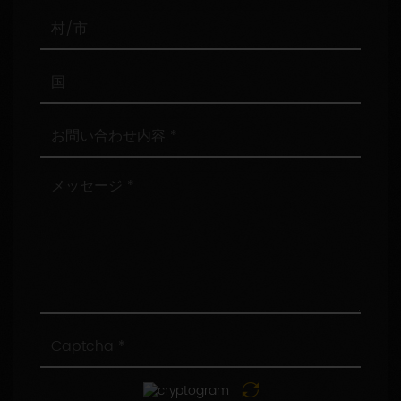
番
号
村/
市
国
お
問
い
合
メ
わ
ッ
せ
セ
内
ー
容
ジ
Captcha