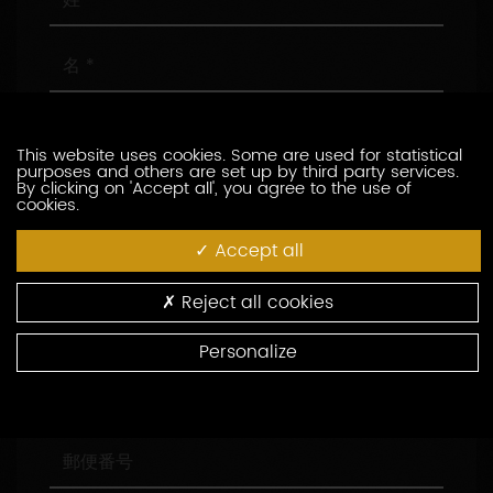
名
メ
ー
This website uses cookies. Some are used for statistical
ル
purposes and others are set up by third party services.
ア
電
By clicking on 'Accept all', you agree to the use of
cookies.
ド
話
レ
番
Accept all
ス
号
会
社
名
Reject all cookies
役
職
Personalize
住
所
郵
便