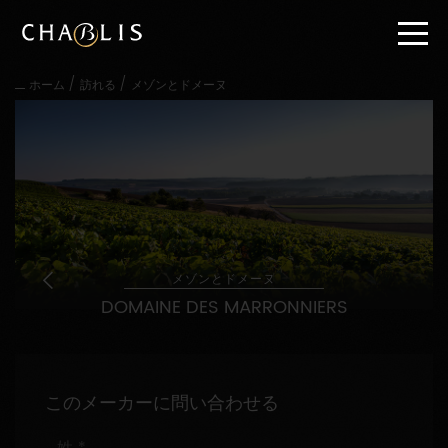
直
接
内
容
/
/
ホーム
訪れる
メゾンとドメーヌ
に
進
む
メ
イ
ン
メ
ニ
ュ
ー
メゾンとドメーヌ
に
DOMAINE DES MARRONNIERS
進
む
このメーカーに問い合わせる
姓