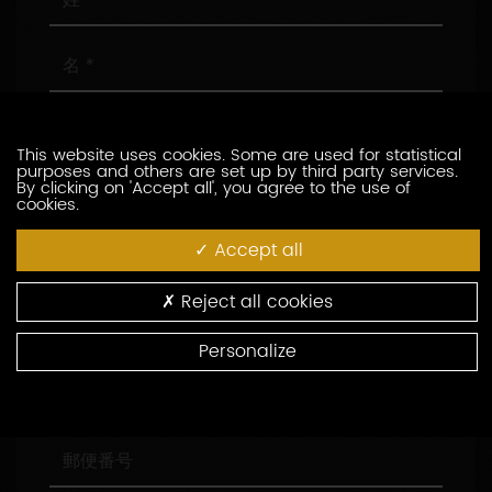
名
メ
ー
This website uses cookies. Some are used for statistical
ル
purposes and others are set up by third party services.
ア
電
By clicking on 'Accept all', you agree to the use of
cookies.
ド
話
レ
番
Accept all
ス
号
会
社
名
Reject all cookies
役
職
Personalize
住
所
郵
便