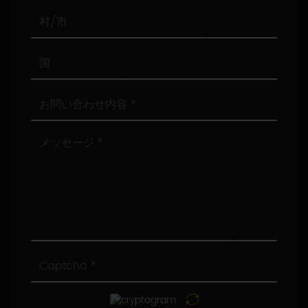
番
号
村/
市
国
お
問
い
合
メ
わ
ッ
せ
セ
内
ー
容
ジ
Captcha