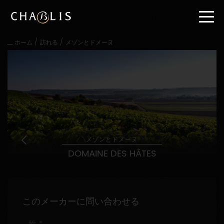
直
接
内
容
/
/
ホーム
訪れる
メゾンとドメーヌ
に
進
む
メ
イ
ン
メ
ニ
ュ
ー
メゾンとドメーヌ
に
DOMAINE DES HÂTES
進
む
このメーカーに問い合わせる
姓