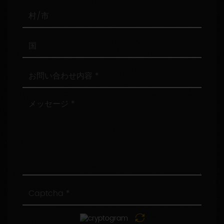
番
号
村/
市
国
お
問
い
合
メ
わ
ッ
せ
セ
内
ー
容
ジ
Captcha