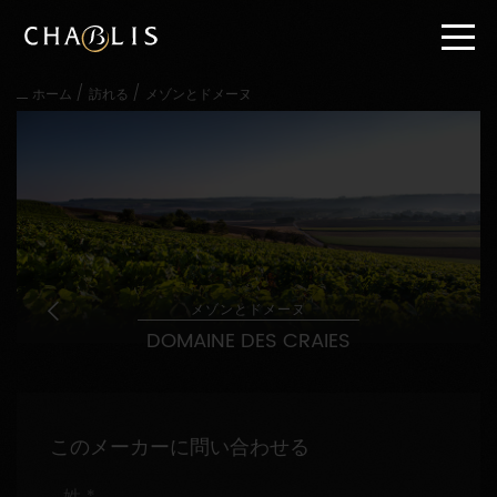
直
接
内
容
/
/
ホーム
訪れる
メゾンとドメーヌ
に
進
む
メ
イ
ン
メ
ニ
ュ
ー
メゾンとドメーヌ
に
DOMAINE DES CRAIES
進
む
このメーカーに問い合わせる
姓