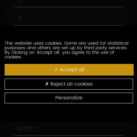
名
メ
ー
This website uses cookies. Some are used for statistical
ル
purposes and others are set up by third party services.
ア
電
By clicking on 'Accept all', you agree to the use of
cookies.
ド
話
レ
番
Accept all
ス
号
会
社
名
Reject all cookies
役
職
Personalize
住
所
郵
便