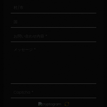
番
号
村/
市
国
お
問
い
合
メ
わ
ッ
せ
セ
内
ー
容
ジ
Captcha