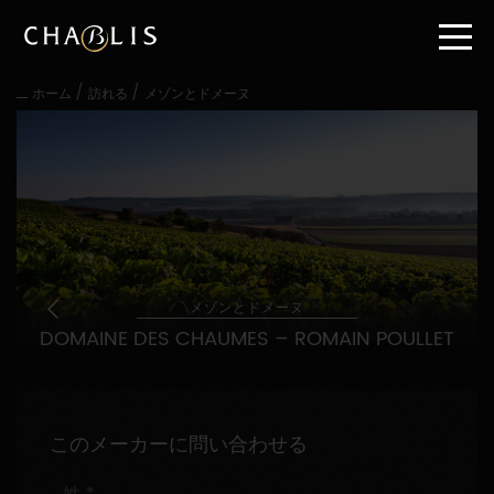
直
接
内
容
/
/
ホーム
訪れる
メゾンとドメーヌ
に
進
む
メ
イ
ン
メ
ニ
ュ
ー
メゾンとドメーヌ
に
DOMAINE DES CHAUMES – ROMAIN POULLET
進
む
このメーカーに問い合わせる
姓