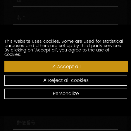
名
メ
ー
This website uses cookies. Some are used for statistical
ル
purposes and others are set up by third party services.
ア
電
By clicking on 'Accept all', you agree to the use of
cookies.
ド
話
レ
番
Accept all
ス
号
会
社
名
Reject all cookies
役
職
Personalize
住
所
郵
便