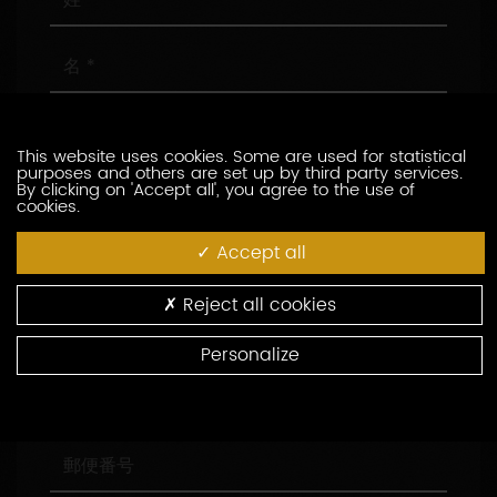
名
メ
ー
This website uses cookies. Some are used for statistical
ル
purposes and others are set up by third party services.
ア
電
By clicking on 'Accept all', you agree to the use of
cookies.
ド
話
レ
番
Accept all
ス
号
会
社
名
Reject all cookies
役
職
Personalize
住
所
郵
便