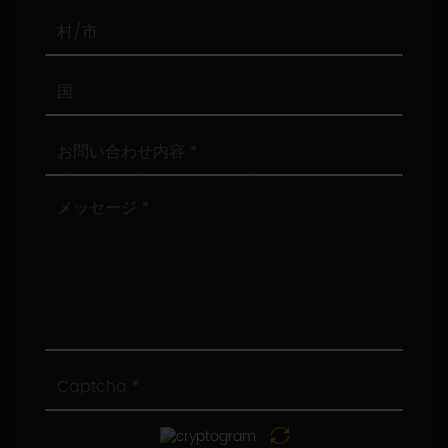
番
号
村/
市
国
お
問
い
合
メ
わ
ッ
せ
セ
内
ー
容
ジ
Captcha