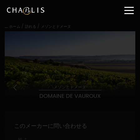
直
接
内
容
/
/
ホーム
訪れる
メゾンとドメーヌ
に
進
む
メ
イ
ン
メ
ニ
ュ
ー
メゾンとドメーヌ
に
DOMAINE DE VAUROUX
進
む
このメーカーに問い合わせる
姓