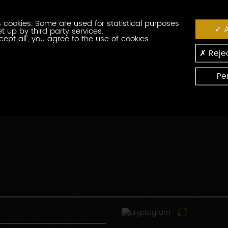
番
役
号
 cookies. Some are used for statistical purposes
職
A
t up by third party services.
cept all', you agree to the use of cookies.
郵
便
Rejec
番
国
号
Pe