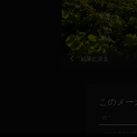
結果に戻る
このメー
姓
メ
ー