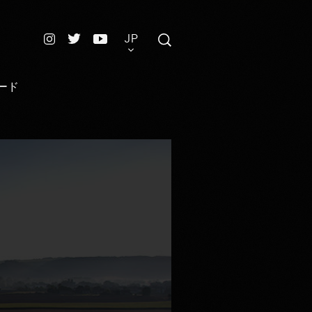
JP
ード