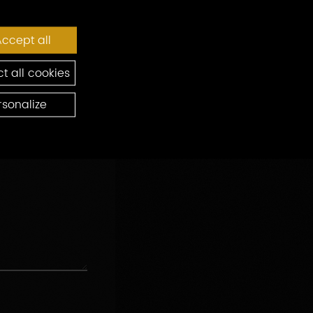
ccept all
t all cookies
rsonalize