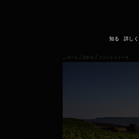
直
接
内
容
に
進
知る
詳しく
む
メ
イ
/
/
ホーム
訪れる
メゾンとドメーヌ
ン
メ
ニ
ュ
ー
に
進
む