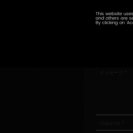
ル
会
ア
This website uses
社
ド
and others are se
名
By clicking on 'Ac
レ
住
ス
所
村/
市
お
問
い
メ
合
ッ
わ
セ
せ
ー
内
ジ
容
Captcha