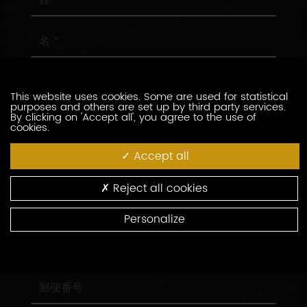
名
メ
ー
This website uses cookies. Some are used for statistical
ル
purposes and others are set up by third party services.
ア
電
By clicking on 'Accept all', you agree to the use of
cookies.
ド
話
レ
番
Accept all
ス
号
会
社
名
Reject all cookies
役
職
Personalize
住
所
郵
便