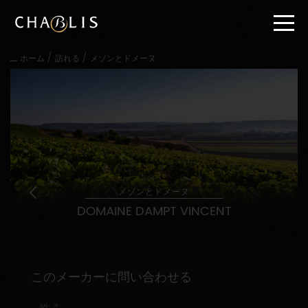
直
接
内
容
/
/
ホーム
訪れる
メゾンとドメーヌ
に
進
む
メ
イ
ン
メ
ニ
ュ
ー
メゾンとドメーヌ
に
DOMAINE DAMPT VINCENT
進
む
このメーカーに問い合わせる
姓