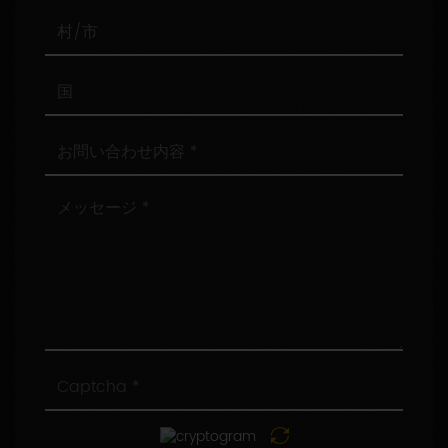
番
号
村/
市
国
お
問
い
合
メ
わ
ッ
せ
セ
内
ー
容
ジ
Captcha