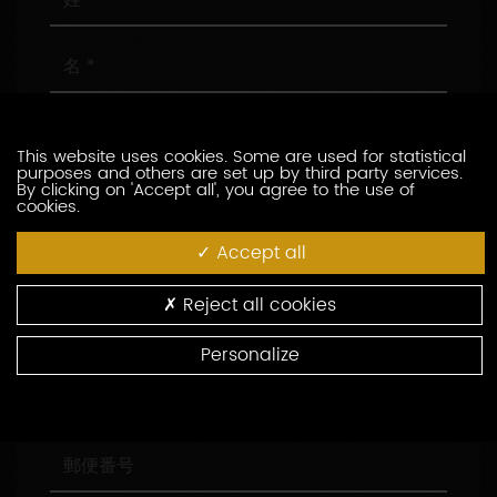
名
メ
ー
This website uses cookies. Some are used for statistical
ル
purposes and others are set up by third party services.
ア
電
By clicking on 'Accept all', you agree to the use of
cookies.
ド
話
レ
番
Accept all
ス
号
会
社
名
Reject all cookies
役
職
Personalize
住
所
郵
便