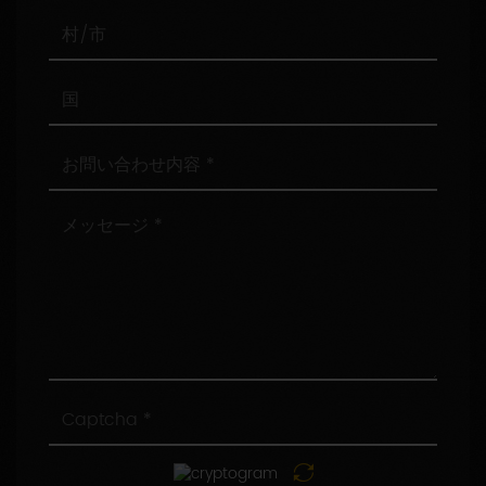
番
号
村/
市
国
お
問
い
合
メ
わ
ッ
せ
セ
内
ー
容
ジ
Captcha