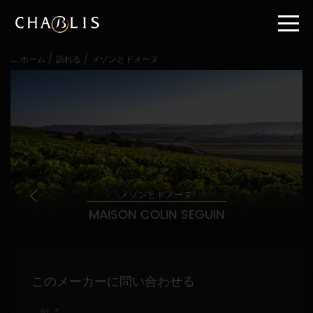
直
接
内
容
/
/
ホーム
訪れる
メゾンとドメーヌ
に
進
む
メ
イ
ン
メ
ニ
ュ
ー
メゾンとドメーヌ
に
MAISON COLIN SEGUIN
進
む
このメーカーに問い合わせる
姓