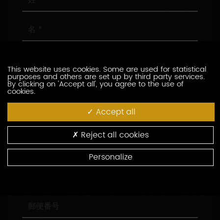
名
メ
ー
This website uses cookies. Some are used for statistical
ル
purposes and others are set up by third party services.
ア
電
By clicking on 'Accept all', you agree to the use of
cookies.
ド
話
レ
番
Accept all
ス
号
会
社
名
Reject all cookies
役
職
Personalize
住
所
郵
便