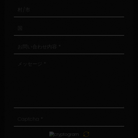
番
号
村/
市
国
お
問
い
合
メ
わ
ッ
せ
セ
内
ー
容
ジ
Captcha