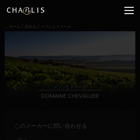
直
接
内
容
/
/
ホーム
訪れる
メゾンとドメーヌ
に
進
む
メ
イ
ン
メ
ニ
ュ
ー
メゾンとドメーヌ
に
DOMAINE CHEVALLIER
進
む
このメーカーに問い合わせる
姓