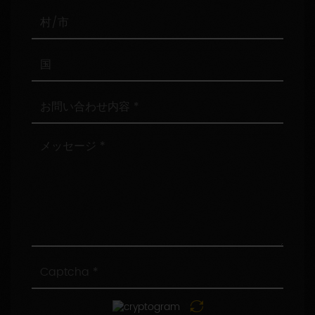
番
号
村/
市
国
お
問
い
合
メ
わ
ッ
せ
セ
内
ー
容
ジ
Captcha