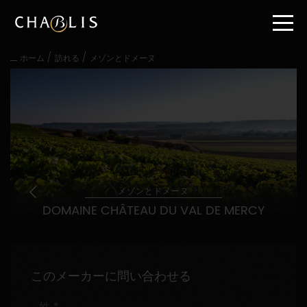
直
接
内
容
/
/
ホーム
訪れる
メゾンとドメーヌ
に
進
む
メ
イ
ン
メ
ニ
ュ
ー
メゾンとドメーヌ
に
DOMAINE CHÂTEAU DU VAL DE MERCY
進
む
このメーカーに問い合わせる
姓