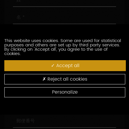
名
メ
ー
This website uses cookies. Some are used for statistical
ル
purposes and others are set up by third party services.
ア
電
By clicking on 'Accept all', you agree to the use of
cookies.
ド
話
レ
番
Accept all
ス
号
会
社
名
Reject all cookies
役
職
Personalize
住
所
郵
便