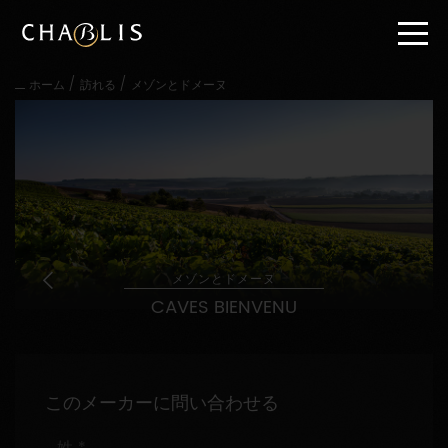
直
接
内
容
/
/
ホーム
訪れる
メゾンとドメーヌ
に
進
む
メ
イ
ン
メ
ニ
ュ
ー
メゾンとドメーヌ
に
CAVES BIENVENU
進
む
このメーカーに問い合わせる
姓