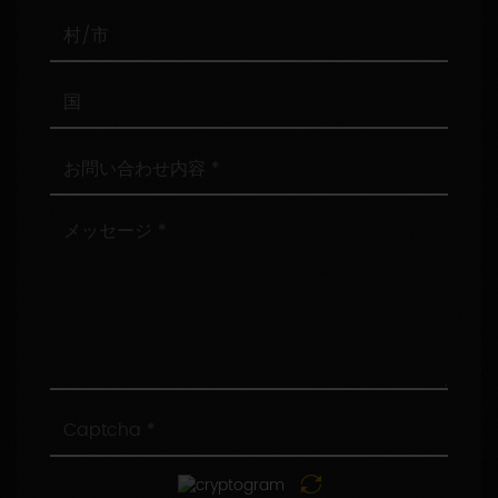
番
号
村/
市
国
お
問
い
合
メ
わ
ッ
せ
セ
内
ー
容
ジ
Captcha