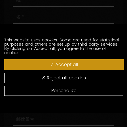
名
メ
ー
This website uses cookies. Some are used for statistical
ル
purposes and others are set up by third party services.
ア
電
By clicking on 'Accept all', you agree to the use of
cookies.
ド
話
レ
番
Accept all
ス
号
会
社
名
Reject all cookies
役
職
Personalize
住
所
郵
便