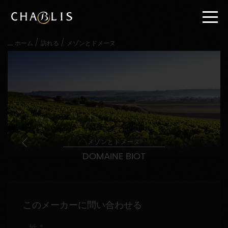
直
接
内
容
/
/
ホーム
訪れる
メゾンとドメーヌ
に
進
む
メ
イ
ン
メ
ニ
ュ
ー
メゾンとドメーヌ
に
DOMAINE BIOT
進
む
このメーカーに問い合わせる
姓