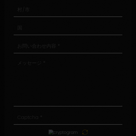
番
号
村/
市
国
お
問
い
合
メ
わ
ッ
せ
セ
内
ー
容
ジ
Captcha