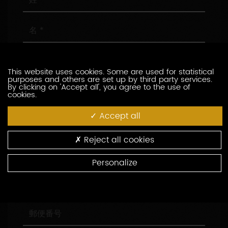
名
メ
ー
This website uses cookies. Some are used for statistical
ル
purposes and others are set up by third party services.
ア
電
By clicking on 'Accept all', you agree to the use of
cookies.
ド
話
レ
番
Accept all
ス
号
会
社
名
Reject all cookies
役
職
Personalize
住
所
郵
便